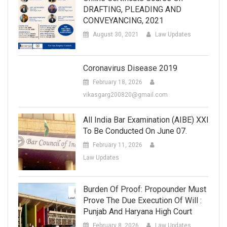
DRAFTING, PLEADING AND
CONVEYANCING, 2021
August 30, 2021
Law Updates
Coronavirus Disease 2019
February 18, 2026
vikasgarg200820@gmail.com
All India Bar Examination (AIBE) XXI
To Be Conducted On June 07.
February 11, 2026
Law Updates
Burden Of Proof: Propounder Must
Prove The Due Execution Of Will :
Punjab And Haryana High Court
February 8, 2026
Law Updates