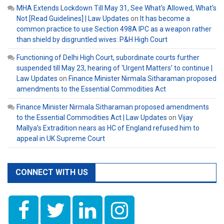
MHA Extends Lockdown Till May 31, See What's Allowed, What's
Not [Read Guidelines] | Law Updates
on
It has become a
common practice to use Section 498A IPC as a weapon rather
than shield by disgruntled wives: P&H High Court
Functioning of Delhi High Court, subordinate courts further
suspended till May 23, hearing of ‘Urgent Matters’ to continue |
Law Updates
on
Finance Minister Nirmala Sitharaman proposed
amendments to the Essential Commodities Act
Finance Minister Nirmala Sitharaman proposed amendments
to the Essential Commodities Act | Law Updates
on
Vijay
Mallya’s Extradition nears as HC of England refused him to
appeal in UK Supreme Court
CONNECT WITH US