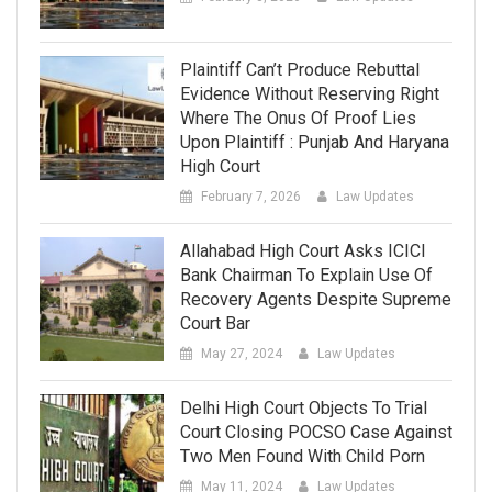
Plaintiff Can’t Produce Rebuttal
Evidence Without Reserving Right
Where The Onus Of Proof Lies
Upon Plaintiff : Punjab And Haryana
High Court
February 7, 2026
Law Updates
Allahabad High Court Asks ICICI
Bank Chairman To Explain Use Of
Recovery Agents Despite Supreme
Court Bar
May 27, 2024
Law Updates
Delhi High Court Objects To Trial
Court Closing POCSO Case Against
Two Men Found With Child Porn
May 11, 2024
Law Updates