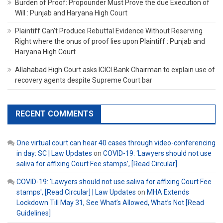
Burden of Proof: Propounder Must Prove the due Execution of
Will : Punjab and Haryana High Court
Plaintiff Can’t Produce Rebuttal Evidence Without Reserving
Right where the onus of proof lies upon Plaintiff : Punjab and
Haryana High Court
Allahabad High Court asks ICICI Bank Chairman to explain use of
recovery agents despite Supreme Court bar
RECENT COMMENTS
One virtual court can hear 40 cases through video-conferencing
in day: SC | Law Updates
on
COVID-19: ‘Lawyers should not use
saliva for affixing Court Fee stamps’, [Read Circular]
COVID-19: 'Lawyers should not use saliva for affixing Court Fee
stamps', [Read Circular] | Law Updates
on
MHA Extends
Lockdown Till May 31, See What’s Allowed, What’s Not [Read
Guidelines]