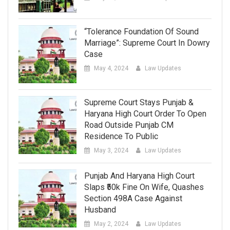
“Tolerance Foundation Of Sound
Marriage”: Supreme Court In Dowry
Case
May 4, 2024
Law Updates
Supreme Court Stays Punjab &
Haryana High Court Order To Open
Road Outside Punjab CM
Residence To Public
May 3, 2024
Law Updates
Punjab And Haryana High Court
Slaps ₹50k Fine On Wife, Quashes
Section 498A Case Against
Husband
May 2, 2024
Law Updates