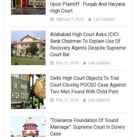
Upon Plaintiff : Punjab And Haryana
High Court
February 7, 2026
Law Updates
Allahabad High Court Asks ICICI
Bank Chairman To Explain Use Of
Recovery Agents Despite Supreme
Court Bar
May 27, 2024
Law Updates
Delhi High Court Objects To Trial
Court Closing POCSO Case Against
Two Men Found With Child Porn
May 11, 2024
Law Updates
“Tolerance Foundation Of Sound
Marriage”: Supreme Court In Dowry
Case