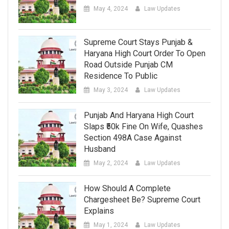
May 4, 2024
Law Updates
Supreme Court Stays Punjab &
Haryana High Court Order To Open
Road Outside Punjab CM
Residence To Public
May 3, 2024
Law Updates
Punjab And Haryana High Court
Slaps ₹50k Fine On Wife, Quashes
Section 498A Case Against
Husband
May 2, 2024
Law Updates
How Should A Complete
Chargesheet Be? Supreme Court
Explains
May 1, 2024
Law Updates