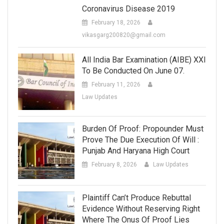
Coronavirus Disease 2019
February 18, 2026
vikasgarg200820@gmail.com
All India Bar Examination (AIBE) XXI
To Be Conducted On June 07.
February 11, 2026
Law Updates
Burden Of Proof: Propounder Must
Prove The Due Execution Of Will :
Punjab And Haryana High Court
February 8, 2026
Law Updates
Plaintiff Can’t Produce Rebuttal
Evidence Without Reserving Right
Where The Onus Of Proof Lies