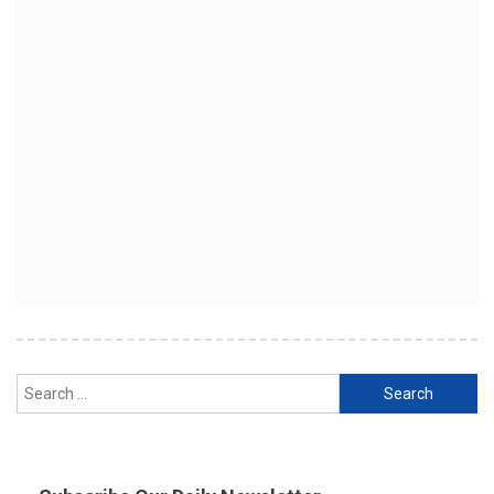
Search
for: