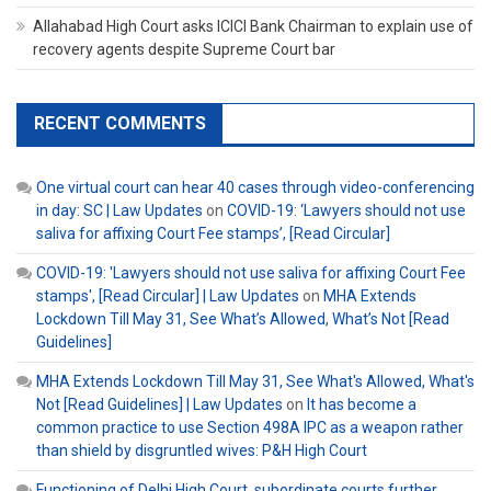
Allahabad High Court asks ICICI Bank Chairman to explain use of
recovery agents despite Supreme Court bar
RECENT COMMENTS
One virtual court can hear 40 cases through video-conferencing
in day: SC | Law Updates
on
COVID-19: ‘Lawyers should not use
saliva for affixing Court Fee stamps’, [Read Circular]
COVID-19: 'Lawyers should not use saliva for affixing Court Fee
stamps', [Read Circular] | Law Updates
on
MHA Extends
Lockdown Till May 31, See What’s Allowed, What’s Not [Read
Guidelines]
MHA Extends Lockdown Till May 31, See What's Allowed, What's
Not [Read Guidelines] | Law Updates
on
It has become a
common practice to use Section 498A IPC as a weapon rather
than shield by disgruntled wives: P&H High Court
Functioning of Delhi High Court, subordinate courts further