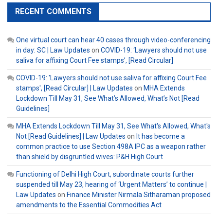
RECENT COMMENTS
One virtual court can hear 40 cases through video-conferencing
in day: SC | Law Updates
on
COVID-19: ‘Lawyers should not use
saliva for affixing Court Fee stamps’, [Read Circular]
COVID-19: 'Lawyers should not use saliva for affixing Court Fee
stamps', [Read Circular] | Law Updates
on
MHA Extends
Lockdown Till May 31, See What’s Allowed, What’s Not [Read
Guidelines]
MHA Extends Lockdown Till May 31, See What's Allowed, What's
Not [Read Guidelines] | Law Updates
on
It has become a
common practice to use Section 498A IPC as a weapon rather
than shield by disgruntled wives: P&H High Court
Functioning of Delhi High Court, subordinate courts further
suspended till May 23, hearing of ‘Urgent Matters’ to continue |
Law Updates
on
Finance Minister Nirmala Sitharaman proposed
amendments to the Essential Commodities Act