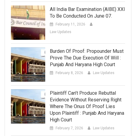
All India Bar Examination (AIBE) XXI
To Be Conducted On June 07.
February 11, 2026
Law Updates
Burden Of Proof: Propounder Must
Prove The Due Execution Of Will :
Punjab And Haryana High Court
February 8, 2026
Law Updates
Plaintiff Can’t Produce Rebuttal
Evidence Without Reserving Right
Where The Onus Of Proof Lies
Upon Plaintiff : Punjab And Haryana
High Court
February 7, 2026
Law Updates