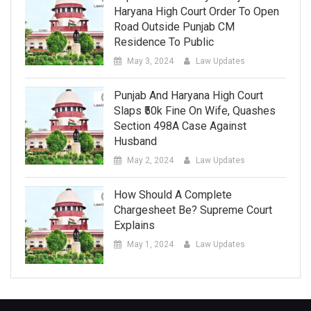
Haryana High Court Order To Open
Road Outside Punjab CM
Residence To Public
May 3, 2024
Law Updates
Punjab And Haryana High Court
Slaps ₹50k Fine On Wife, Quashes
Section 498A Case Against
Husband
May 2, 2024
Law Updates
How Should A Complete
Chargesheet Be? Supreme Court
Explains
May 1, 2024
Law Updates