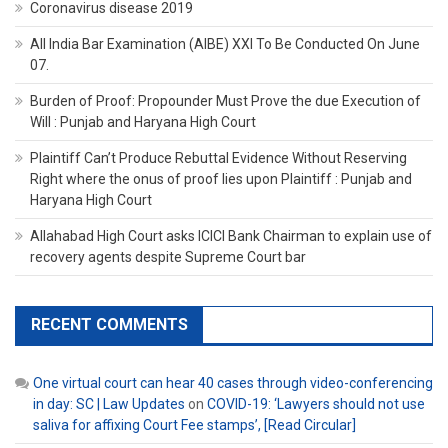
Coronavirus disease 2019
All India Bar Examination (AIBE) XXI To Be Conducted On June
07.
Burden of Proof: Propounder Must Prove the due Execution of
Will : Punjab and Haryana High Court
Plaintiff Can’t Produce Rebuttal Evidence Without Reserving
Right where the onus of proof lies upon Plaintiff : Punjab and
Haryana High Court
Allahabad High Court asks ICICI Bank Chairman to explain use of
recovery agents despite Supreme Court bar
RECENT COMMENTS
One virtual court can hear 40 cases through video-conferencing
in day: SC | Law Updates
on
COVID-19: ‘Lawyers should not use
saliva for affixing Court Fee stamps’, [Read Circular]