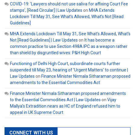
COVID-19: 'Lawyers should not use saliva for affixing Court Fee
stamps', [Read Circular] | Law Updates
on
MHA Extends
Lockdown Till May 31, See What’s Allowed, What’s Not [Read
Guidelines]
MHA Extends Lockdown Till May 31, See What's Allowed, What's
Not [Read Guidelines] | Law Updates
on
It has become a
common practice to use Section 498A IPC as a weapon rather
than shield by disgruntled wives: P&H High Court
Functioning of Delhi High Court, subordinate courts further
suspended till May 23, hearing of ‘Urgent Matters’ to continue |
Law Updates
on
Finance Minister Nirmala Sitharaman proposed
amendments to the Essential Commodities Act
Finance Minister Nirmala Sitharaman proposed amendments
to the Essential Commodities Act | Law Updates
on
Vijay
Mallya’s Extradition nears as HC of England refused him to
appeal in UK Supreme Court
CONNECT WITH US