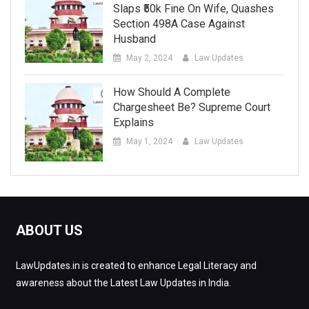
Slaps ₹50k Fine On Wife, Quashes
Section 498A Case Against
Husband
May 2, 2024
Law Updates
How Should A Complete
Chargesheet Be? Supreme Court
Explains
May 1, 2024
Law Updates
ABOUT US
LawUpdates.in is created to enhance Legal Literacy and
awareness about the Latest Law Updates in India.